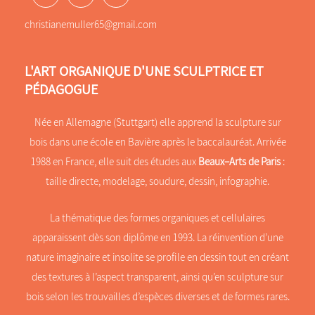
c
n
i
o
s
n
christianemuller65@gmail.com
n
t
k
-
a
e
s
g
d
L'ART ORGANIQUE D'UNE SCULPTRICE ET
c
r
i
r
a
n
PÉDAGOGUE
e
m
e
Née en Allemagne (Stuttgart) elle apprend la sculpture sur
n
-
bois dans une école en Bavière après le baccalauréat. Arrivée
d
1988 en France, elle suit des études aux
Beaux–Arts de Paris
:
e
s
taille directe, modelage, soudure, dessin, infographie.
k
t
La thématique des formes organiques et cellulaires
o
apparaissent dès son diplôme en 1993. La réinvention d’une
p
nature imaginaire et insolite se profile en dessin tout en créant
des textures à l’aspect transparent, ainsi qu’en sculpture sur
bois selon les trouvailles d’espèces diverses et de formes rares.