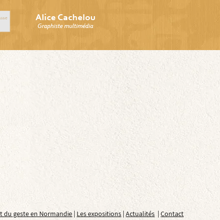
rt du geste en Normandie
|
Les expositions
|
Actualités
|
Contact